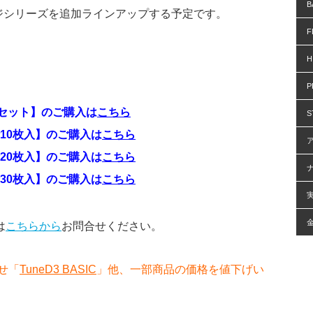
B
ジシリーズを追加ラインアップする予定です。
F
H
P
2枚セット】のご購入は
こちら
S
ト／計10枚入】のご購入は
こちら
ト／計20枚入】のご購入は
こちら
ト／計30枚入】のご購入は
こちら
は
こちらから
お問合せください。
せ「
TuneD3 BASIC
」他、一部商品の価格を値下げい