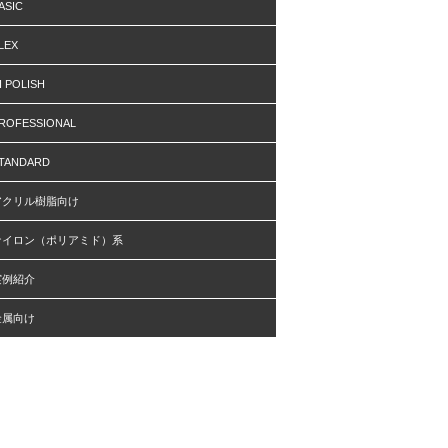
ASIC
LEX
I POLISH
ROFESSIONAL
TANDARD
アクリル樹脂向け
ナイロン（ポリアミド）系
実例紹介
金属向け