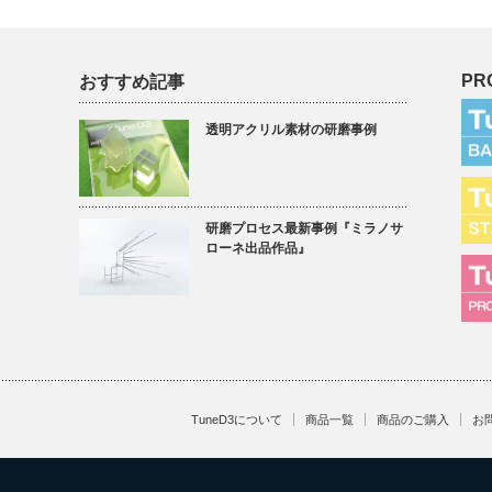
PR
おすすめ記事
透明アクリル素材の研磨事例
研磨プロセス最新事例『ミラノサ
ローネ出品作品』
TuneD3について
商品一覧
商品のご購入
お