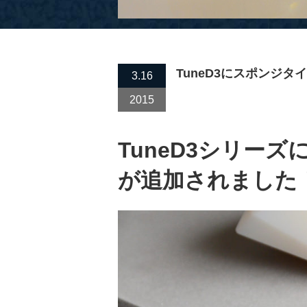
TuneD3にスポンジ
3.16
2015
TuneD3シリー
が追加されました