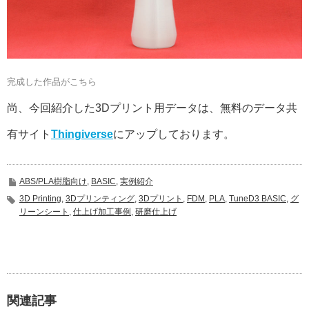
完成した作品がこちら
尚、今回紹介した3Dプリント用データは、無料のデータ共
有サイト
Thingiverse
にアップしております。
ABS/PLA樹脂向け
,
BASIC
,
実例紹介
3D Printing
,
3Dプリンティング
,
3Dプリント
,
FDM
,
PLA
,
TuneD3 BASIC
,
グ
リーンシート
,
仕上げ加工事例
,
研磨仕上げ
関連記事