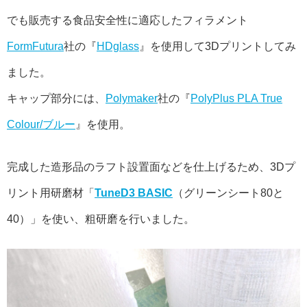
でも販売する食品安全性に適応したフィラメント
FormFutura
社の『
HDglass
』を使用して3Dプリントしてみ
ました。
キャップ部分には、
Polymaker
社の『
PolyPlus PLA True
Colour/ブルー
』を使用。
完成した造形品のラフト設置面などを仕上げるため、3Dプ
リント用研磨材「
TuneD3 BASIC
（グリーンシート80と
40）」を使い、粗研磨を行いました。